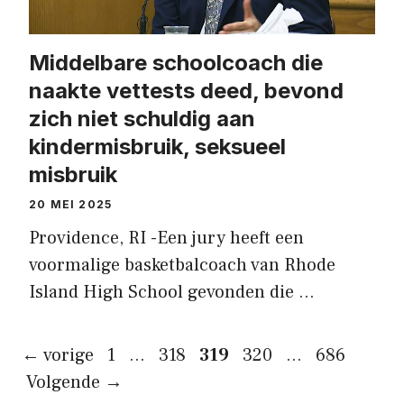
Middelbare schoolcoach die
naakte vettests deed, bevond
zich niet schuldig aan
kindermisbruik, seksueel
misbruik
20 MEI 2025
Providence, RI -Een jury heeft een
voormalige basketbalcoach van Rhode
Island High School gevonden die …
Pagina
Pagina
Pagina
Pagina
Pagina
←
vorige
1
…
318
319
320
…
686
Volgende
→