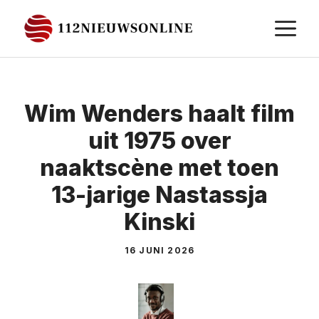
Ga
M
naar
de
inhoud
Wim Wenders haalt film
uit 1975 over
naaktscène met toen
13-jarige Nastassja
Kinski
16 JUNI 2026