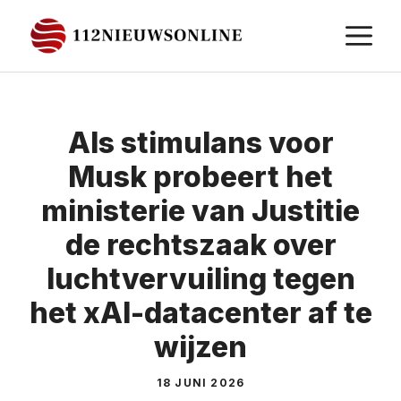
Ga
M
naar
de
inhoud
Als stimulans voor
Musk probeert het
ministerie van Justitie
de rechtszaak over
luchtvervuiling tegen
het xAI-datacenter af te
wijzen
18 JUNI 2026