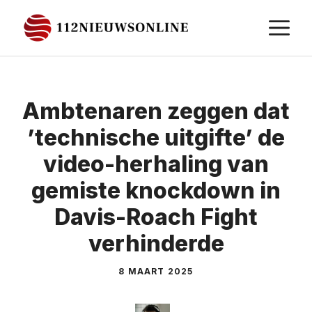
Ga
M
naar
de
inhoud
Ambtenaren zeggen dat
’technische uitgifte’ de
video-herhaling van
gemiste knockdown in
Davis-Roach Fight
verhinderde
8 MAART 2025