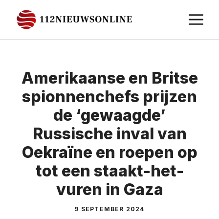
Ga
M
naar
de
inhoud
Amerikaanse en Britse
spionnenchefs prijzen
de ‘gewaagde’
Russische inval van
Oekraïne en roepen op
tot een staakt-het-
vuren in Gaza
9 SEPTEMBER 2024