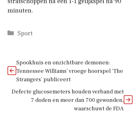
strafschoppen na een 1-1 gelijkspel na 90
minuten.
Categorieën
Sport
Spookhuis en onzichtbare demonen:
Tennessee Williams’ vroege hoorspel ‘The
Strangers’ publiceert
Defecte glucosemeters houden verband met
7 doden en meer dan 700 gewonden,
waarschuwt de FDA