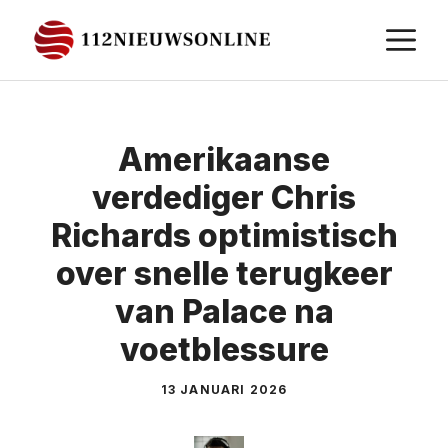
Ga
M
naar
de
inhoud
Amerikaanse
verdediger Chris
Richards optimistisch
over snelle terugkeer
van Palace na
voetblessure
13 JANUARI 2026