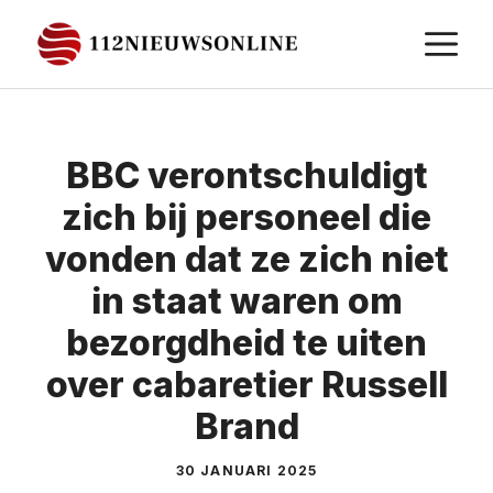
Ga
M
naar
de
inhoud
BBC verontschuldigt
zich bij personeel die
vonden dat ze zich niet
in staat waren om
bezorgdheid te uiten
over cabaretier Russell
Brand
30 JANUARI 2025