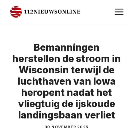
Ga
M
naar
de
inhoud
Bemanningen
herstellen de stroom in
Wisconsin terwijl de
luchthaven van Iowa
heropent nadat het
vliegtuig de ijskoude
landingsbaan verliet
30 NOVEMBER 2025