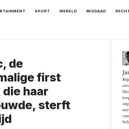
RTAINMENT
SPORT
WERELD
MISDAAD
RECH
, de
Ja
alige first
Mij
erv
 die haar
Hoo
toe
uwde, sterft
onp
wer
ijd
van
bel