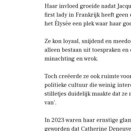
Haar invloed groeide nadat Jacqu
first lady in Frankrijk heeft gee
het Élysée een plek waar haar go
Ze kon loyaal, snijdend en meedo
alleen bestaan ​​uit toespraken e
minachting en wrok.
Toch creëerde ze ook ruimte voo
politieke cultuur die weinig inte
stilletjes duidelijk maakte dat z
van’.
In 2023 waren haar ernstige glam
geworden dat Catherine Deneuve 