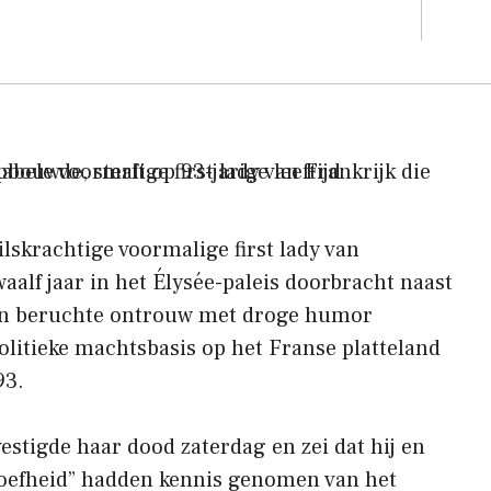
lskrachtige voormalige first lady van
waalf jaar in het Élysée-paleis doorbracht naast
zijn beruchte ontrouw met droge humor
olitieke machtsbasis op het Franse platteland
93.
tigde haar dood zaterdag en zei dat hij en
droefheid” hadden kennis genomen van het