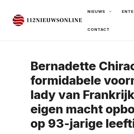
Ga
NIEUWS
ENTE
naar
de
CONTACT
inhoud
Bernadette Chirac
formidabele voorm
lady van Frankrijk
eigen macht opbo
op 93-jarige leeft