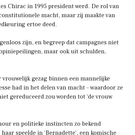
es Chirac in 1995 president werd. De rol van
n constitutionele macht, maar zij maakte van
edkeuring ertoe deed.
genloos zijn, en begreep dat campagnes niet
n opiniepeilingen, maar ook uit schulden,
r vrouwelijk gezag binnen een mannelijke
resse had in het delen van macht – waardoor ze
e niet gereduceerd zou worden tot ‘de vrouw
our en politieke instincten zo bekend
haar speelde in ‘Bernadette’, een komische