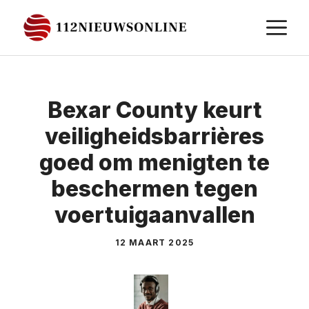
Ga
M
naar
de
inhoud
Bexar County keurt
veiligheidsbarrières
goed om menigten te
beschermen tegen
voertuigaanvallen
12 MAART 2025