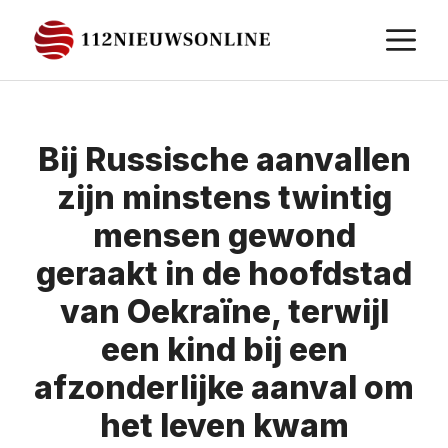
Ga
M
naar
de
inhoud
Bij Russische aanvallen
zijn minstens twintig
mensen gewond
geraakt in de hoofdstad
van Oekraïne, terwijl
een kind bij een
afzonderlijke aanval om
het leven kwam