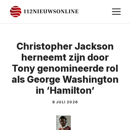
Ga
M
naar
de
inhoud
Christopher Jackson
herneemt zijn door
Tony genomineerde rol
als George Washington
in ‘Hamilton’
8 JULI 2026