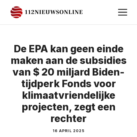
Ga
M
naar
de
inhoud
De EPA kan geen einde
maken aan de subsidies
van $ 20 miljard Biden-
tijdperk Fonds voor
klimaatvriendelijke
projecten, zegt een
rechter
16 APRIL 2025