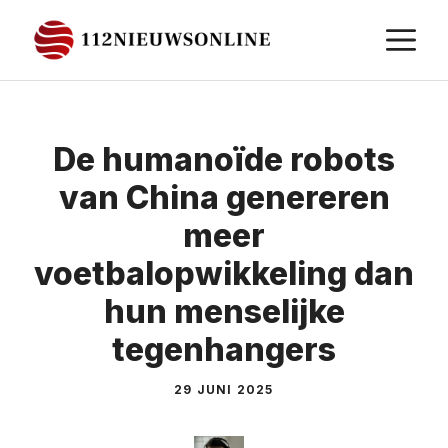
Ga
M
naar
de
inhoud
De humanoïde robots
van China genereren
meer
voetbalopwikkeling dan
hun menselijke
tegenhangers
29 JUNI 2025