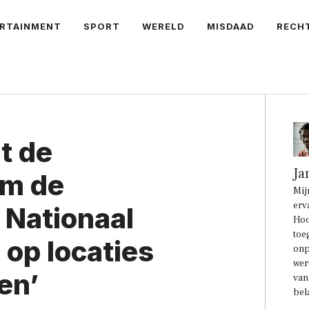
RTAINMENT
SPORT
WERELD
MISDAAD
RECH
t de
Ja
om de
Mij
erv
t Nationaal
Hoo
toe
 op locaties
onp
wer
en’
van
bel