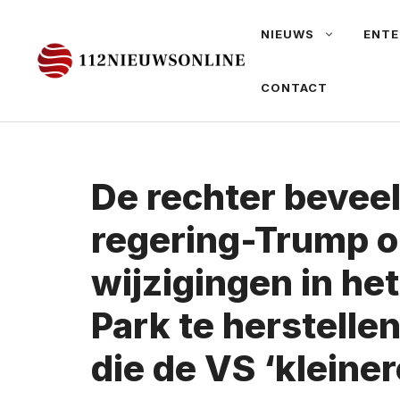
Ga
NIEUWS
ENTE
naar
de
CONTACT
inhoud
De rechter beveel
regering-Trump 
wijzigingen in he
Park te herstellen
die de VS ‘kleiner