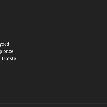
 goed
p onze
 laatste