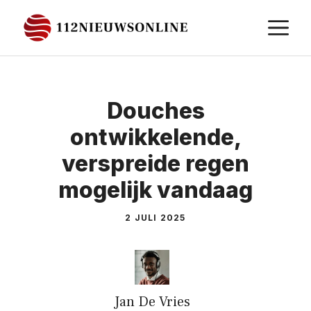
Ga
M
naar
de
inhoud
Douches
ontwikkelende,
verspreide regen
mogelijk vandaag
2 JULI 2025
Jan De Vries