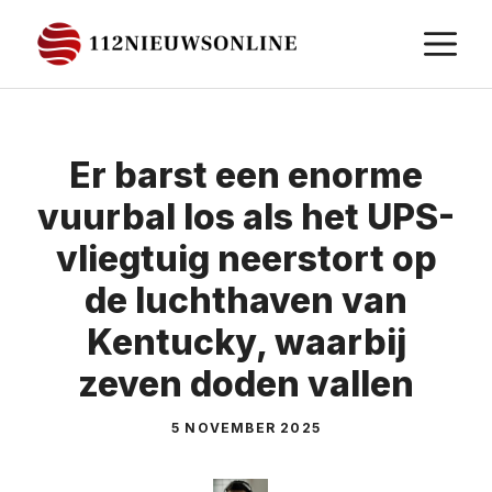
Ga
M
naar
de
inhoud
Er barst een enorme
vuurbal los als het UPS-
vliegtuig neerstort op
de luchthaven van
Kentucky, waarbij
zeven doden vallen
5 NOVEMBER 2025