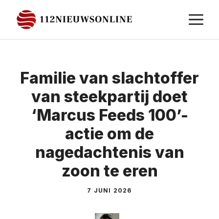
Ga
M
naar
de
inhoud
Familie van slachtoffer
van steekpartij doet
‘Marcus Feeds 100’-
actie om de
nagedachtenis van
zoon te eren
7 JUNI 2026