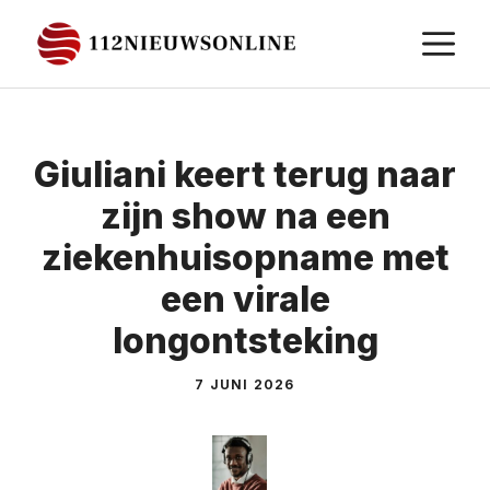
Ga
M
naar
de
inhoud
Giuliani keert terug naar
zijn show na een
ziekenhuisopname met
een virale
longontsteking
7 JUNI 2026