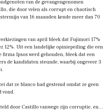
bondgenoten van de gevangengenomen
lo, die door velen als corrupt en chaotisch
tstermijn van 16 maanden kende meer dan 70
e verkiezingen van april bleek dat Fujimori 17%
12%. Uit een landelijke opiniepeiling die een
e firma Ipsos werd gehouden, bleek dat een
zers de kandidaten steunde, waarbij ongeveer 3
n.
zei dat ze blanco had gestemd omdat ze geen
d vond.
esteld door Castillo vanwege zijn corruptie, en…