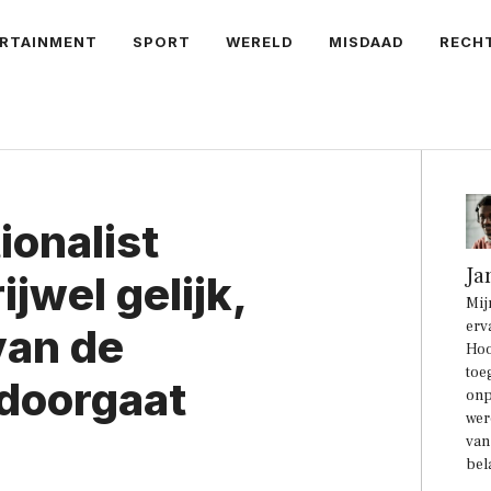
RTAINMENT
SPORT
WERELD
MISDAAD
RECH
ionalist
Ja
jwel gelijk,
Mij
erv
 van de
Hoo
toe
doorgaat
onp
wer
van
bel