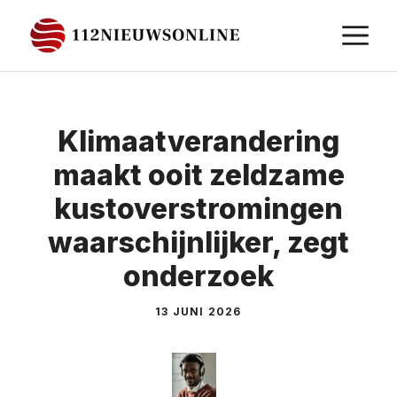
Ga
M
naar
de
inhoud
Klimaatverandering
maakt ooit zeldzame
kustoverstromingen
waarschijnlijker, zegt
onderzoek
13 JUNI 2026