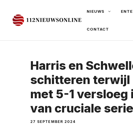
Ga
NIEUWS
ENTE
naar
de
CONTACT
inhoud
Harris en Schwel
schitteren terwij
met 5-1 versloeg 
van cruciale seri
27 SEPTEMBER 2024