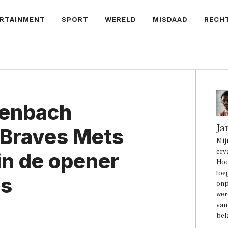
RTAINMENT
SPORT
WERELD
MISDAAD
RECH
lenbach
Ja
l Braves Mets
Mij
erv
in de opener
Hoo
toe
es
onp
wer
van
bel