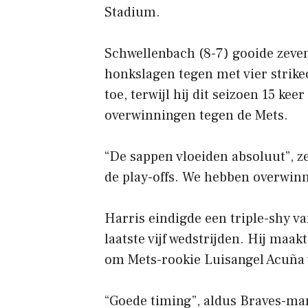
Stadium.
Schwellenbach (8-7) gooide zeven
honkslagen tegen met vier strike
toe, terwijl hij dit seizoen 15 kee
overwinningen tegen de Mets.
“De sappen vloeiden absoluut”, ze
de play-offs. We hebben overwin
Harris eindigde een triple-shy van
laatste vijf wedstrijden. Hij maa
om Mets-rookie Luisangel Acuña 
“Goede timing”, aldus Braves-mana