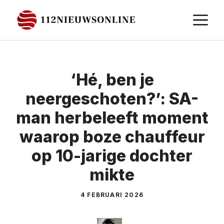
Ga
M
naar
de
inhoud
‘Hé, ben je
neergeschoten?’: SA-
man herbeleeft moment
waarop boze chauffeur
op 10-jarige dochter
mikte
4 FEBRUARI 2026