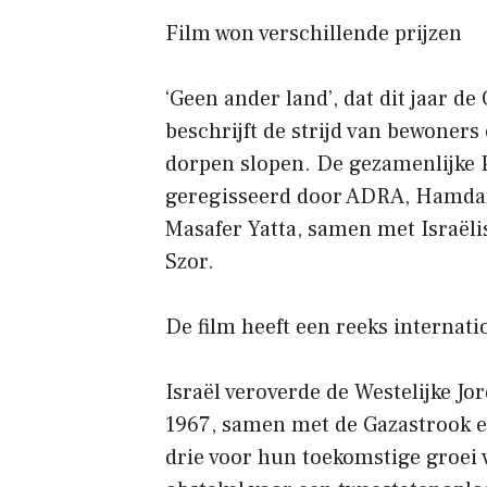
Film won verschillende prijzen
‘Geen ander land’, dat dit jaar d
beschrijft de strijd van bewoner
dorpen slopen. De gezamenlijke P
geregisseerd door ADRA, Hamdan B
Masafer Yatta, samen met Israël
Szor.
De film heeft een reeks internat
Israël veroverde de Westelijke J
1967, samen met de Gazastrook en
drie voor hun toekomstige groei v