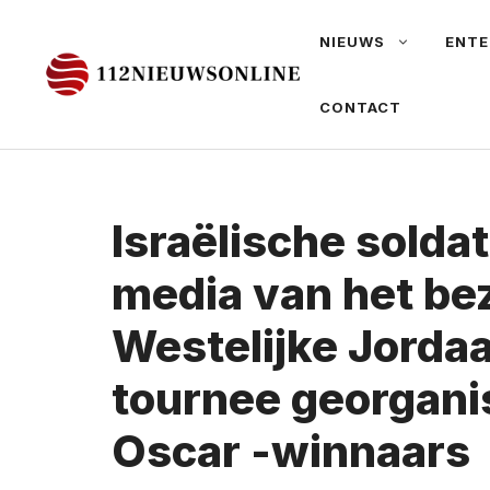
Ga
NIEUWS
ENTE
naar
de
CONTACT
inhoud
Israëlische soldat
media van het be
Westelijke Jorda
tournee georgani
Oscar -winnaars