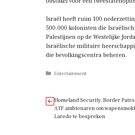
obstakel voor een tweestatenoplo
Israël heeft ruim 100 nederzetti
500.000 kolonisten die Israëlisc
Palestijnen op de Westelijke Jor
Israëlische militaire heerschappi
die bevolkingscentra beheren.
Categorieën
Entertainment
Homeland Security, Border Patro
ATF ambtenaren om wapensmokk
Laredo te bespreken