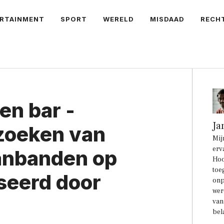
RTAINMENT
SPORT
WERELD
MISDAAD
RECH
en bar -
Ja
zoeken van
Mij
erv
anbanden op
Hoo
toe
seerd door
onp
wer
van
bel