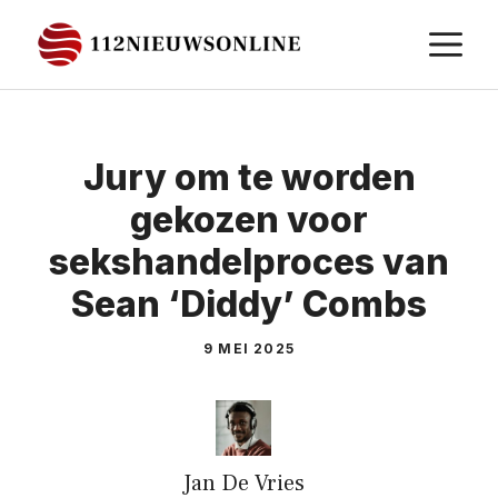
Ga
M
naar
de
inhoud
Jury om te worden
gekozen voor
sekshandelproces van
Sean ‘Diddy’ Combs
9 MEI 2025
Jan De Vries