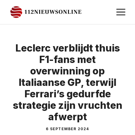
Ga
M
naar
de
inhoud
Leclerc verblijdt thuis
F1-fans met
overwinning op
Italiaanse GP, terwijl
Ferrari’s gedurfde
strategie zijn vruchten
afwerpt
6 SEPTEMBER 2024