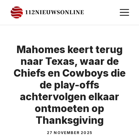
Ga
M
naar
de
inhoud
Mahomes keert terug
naar Texas, waar de
Chiefs en Cowboys die
de play-offs
achtervolgen elkaar
ontmoeten op
Thanksgiving
27 NOVEMBER 2025