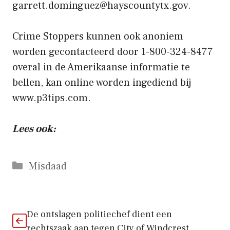
garrett.dominguez@hayscountytx.gov.
Crime Stoppers kunnen ook anoniem
worden gecontacteerd door 1-800-324-8477
overal in de Amerikaanse informatie te
bellen, kan online worden ingediend bij
www.p3tips.com.
Lees ook:
Categorieën
Misdaad
De ontslagen politiechef dient een
rechtszaak aan tegen City of Windcrest