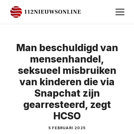
Ga
M
naar
de
inhoud
Man beschuldigd van
mensenhandel,
seksueel misbruiken
van kinderen die via
Snapchat zijn
gearresteerd, zegt
HCSO
5 FEBRUARI 2025