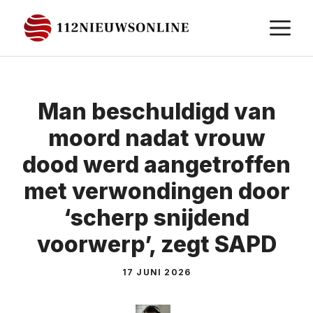
Ga
M
naar
de
inhoud
Man beschuldigd van
moord nadat vrouw
dood werd aangetroffen
met verwondingen door
‘scherp snijdend
voorwerp’, zegt SAPD
17 JUNI 2026