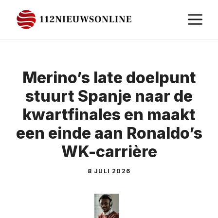
Ga
M
naar
de
inhoud
Merino’s late doelpunt
stuurt Spanje naar de
kwartfinales en maakt
een einde aan Ronaldo’s
WK-carrière
8 JULI 2026