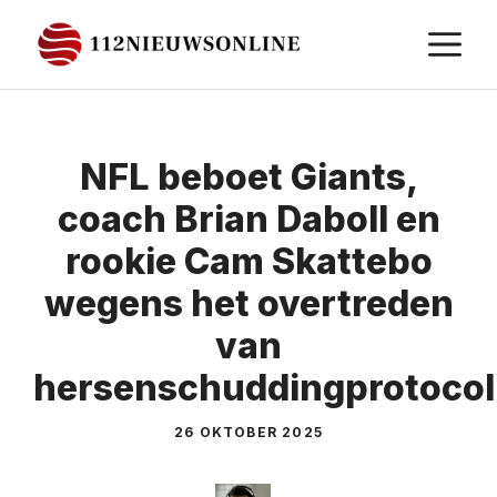
Ga
M
naar
de
inhoud
NFL beboet Giants,
coach Brian Daboll en
rookie Cam Skattebo
wegens het overtreden
van
hersenschuddingprotocol
26 OKTOBER 2025