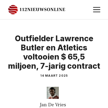
Ga
M
naar
de
inhoud
Outfielder Lawrence
Butler en Atletics
voltooien $ 65,5
miljoen, 7-jarig contract
14 MAART 2025
Jan De Vries