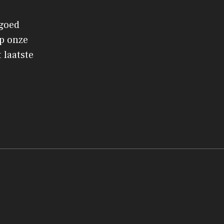
 goed
p onze
 laatste