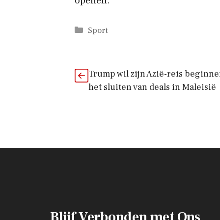
openen.
Categorieën
Sport
Trump wil zijn Azië-reis beginn
het sluiten van deals in Maleisië
Blijf Verbonden met Ons