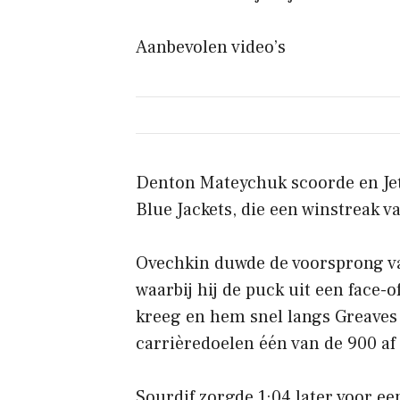
Aanbevolen video’s
Denton Mateychuk scoorde en Jet
Blue Jackets, die een winstreak v
Ovechkin duwde de voorsprong va
waarbij hij de puck uit een face-o
kreeg en hem snel langs Greaves
carrièredoelen één van de 900 af
Sourdif zorgde 1:04 later voor e