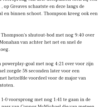
, op Greaves schaatste en deze langs de
al en binnen schoot. Thompson kreeg ook een
 Thompson’s shutout-bod met nog 9:40 over
 Monahan van achter het net en snel de
loeg.
 powerplay-goal met nog 4:21 over voor zijn
ael zorgde 58 seconden later voor een
et hetzelfde voordeel voor de major van
stoten.
 1-0 voorsprong met nog 1:41 te gaan in de
n pass van Connor McMichael die van meteen