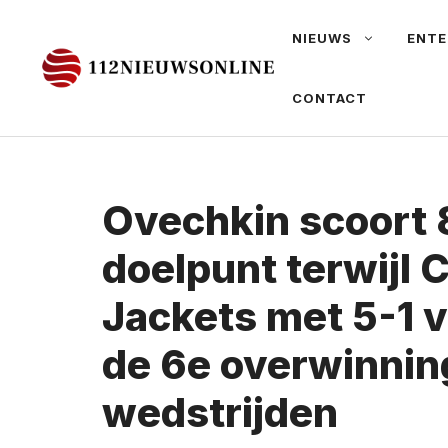
Ga
NIEUWS
ENTE
naar
de
CONTACT
inhoud
Ovechkin scoort
doelpunt terwijl C
Jackets met 5-1 
de 6e overwinning
wedstrijden