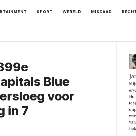
RTAINMENT
SPORT
WERELD
MISDAAD
RECH
 899e
Ja
apitals Blue
Mij
erv
versloeg voor
Hoo
toe
 in 7
onp
wer
van
bel