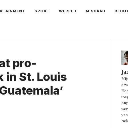
RTAINMENT
SPORT
WERELD
MISDAAD
RECH
at pro-
Ja
 in St. Louis
Mij
erv
 Guatemala’
Hoo
toe
onp
wer
van
bel