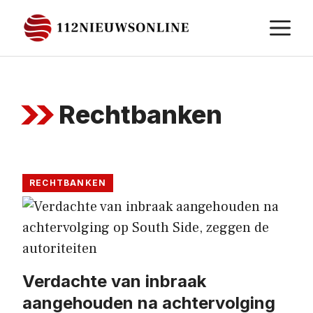
Ga
M
naar
de
inhoud
Rechtbanken
RECHTBANKEN
Verdachte van inbraak
aangehouden na achtervolging