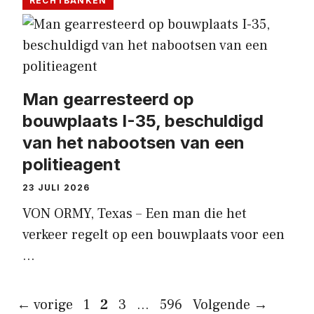
RECHTBANKEN
Man gearresteerd op
bouwplaats I-35, beschuldigd
van het nabootsen van een
politieagent
23 JULI 2026
VON ORMY, Texas – Een man die het
verkeer regelt op een bouwplaats voor een
…
Pagina
Pagina
Pagina
Pagina
←
vorige
1
2
3
…
596
Volgende
→