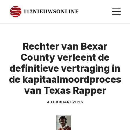
Ga
M
naar
de
inhoud
Rechter van Bexar
County verleent de
definitieve vertraging in
de kapitaalmoordproces
van Texas Rapper
4 FEBRUARI 2025