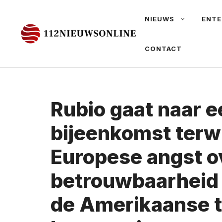
Ga
NIEUWS
ENTE
naar
de
CONTACT
inhoud
Rubio gaat naar 
bijeenkomst terwi
Europese angst o
betrouwbaarheid
de Amerikaanse 