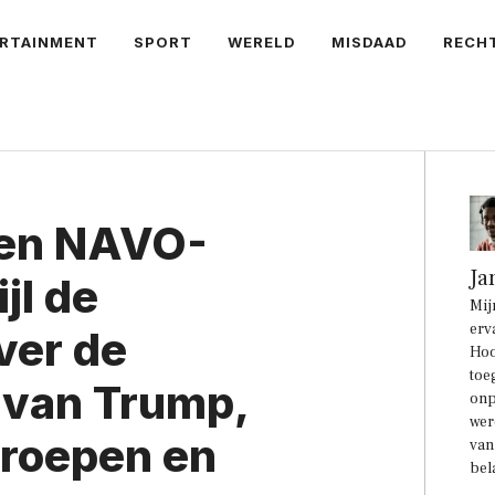
RTAINMENT
SPORT
WERELD
MISDAAD
RECH
een NAVO-
Ja
jl de
Mij
erv
ver de
Hoo
toe
 van Trump,
onp
wer
troepen en
van
bel