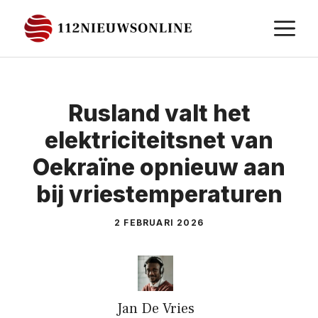
Ga
M
naar
de
inhoud
Rusland valt het
elektriciteitsnet van
Oekraïne opnieuw aan
bij vriestemperaturen
2 FEBRUARI 2026
Jan De Vries