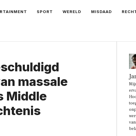
RTAINMENT
SPORT
WERELD
MISDAAD
RECH
eschuldigd
Ja
van massale
Mij
erv
s Middle
Hoo
toe
echtenis
onp
wer
van
bel