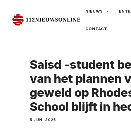
Ga
NIEUWS
ENTE
naar
de
CONTACT
inhoud
Saisd -student b
van het plannen 
geweld op Rhode
School blijft in h
5 JUNI 2025