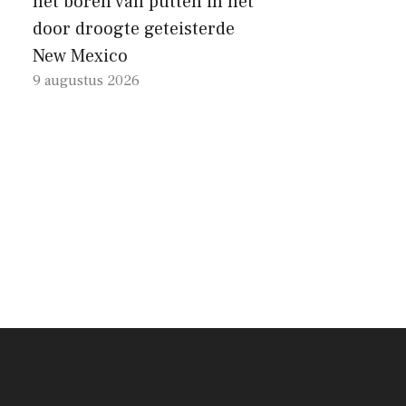
het boren van putten in het
door droogte geteisterde
New Mexico
9 augustus 2026