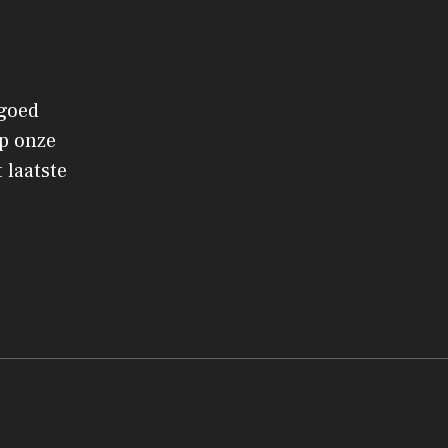
 goed
p onze
 laatste