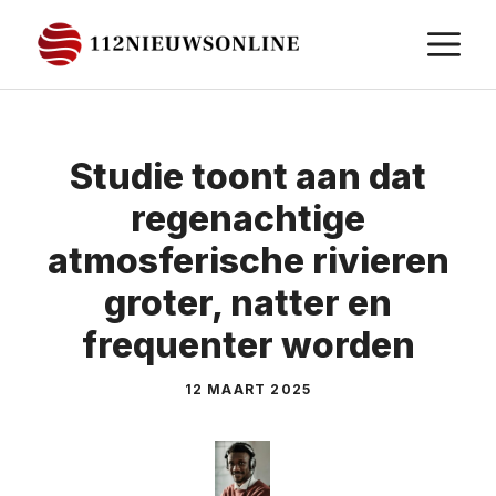
Ga
M
naar
de
inhoud
Studie toont aan dat
regenachtige
atmosferische rivieren
groter, natter en
frequenter worden
12 MAART 2025