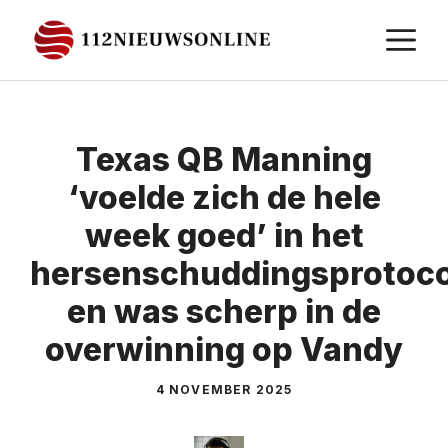
Ga
M
naar
de
inhoud
Texas QB Manning
‘voelde zich de hele
week goed’ in het
hersenschuddingsprotoco
en was scherp in de
overwinning op Vandy
4 NOVEMBER 2025