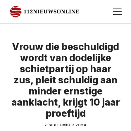
Ga
M
naar
de
inhoud
Vrouw die beschuldigd
wordt van dodelijke
schietpartij op haar
zus, pleit schuldig aan
minder ernstige
aanklacht, krijgt 10 jaar
proeftijd
7 SEPTEMBER 2024