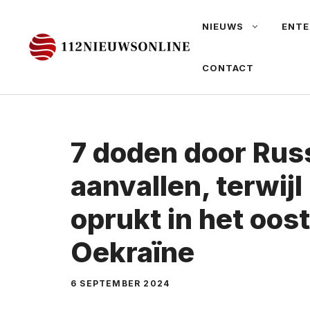
Ga
NIEUWS
ENTE
naar
de
CONTACT
inhoud
7 doden door Rus
aanvallen, terwij
oprukt in het oos
Oekraïne
6 SEPTEMBER 2024