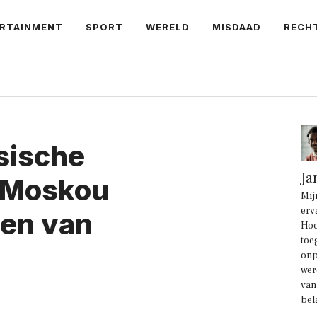
RTAINMENT
SPORT
WERELD
MISDAAD
RECH
sische
Ja
l Moskou
Mij
erv
ten van
Hoo
toe
onp
wer
van
bel