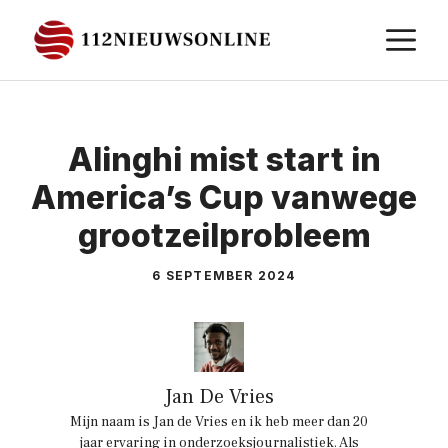
Ga
M
naar
de
inhoud
Alinghi mist start in
America’s Cup vanwege
grootzeilprobleem
6 SEPTEMBER 2024
Jan De Vries
Mijn naam is Jan de Vries en ik heb meer dan 20
jaar ervaring in onderzoeksjournalistiek. Als