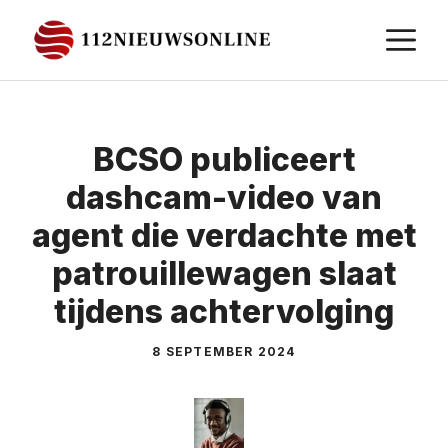
Ga
M
naar
de
inhoud
BCSO publiceert
dashcam-video van
agent die verdachte met
patrouillewagen slaat
tijdens achtervolging
8 SEPTEMBER 2024