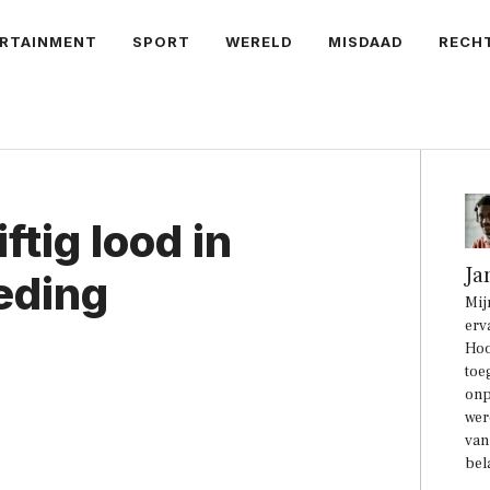
RTAINMENT
SPORT
WERELD
MISDAAD
RECH
ftig lood in
Ja
eding
Mij
erv
Hoo
toe
onp
wer
van
bel