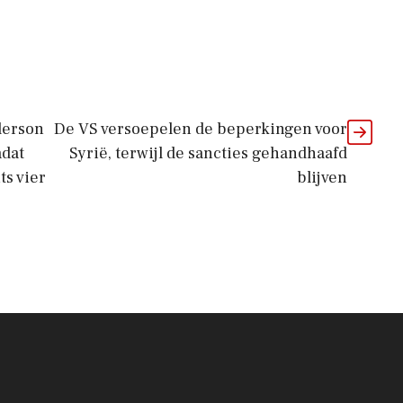
derson
De VS versoepelen de beperkingen voor
adat
Syrië, terwijl de sancties gehandhaafd
ts vier
blijven