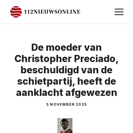
Ga
M
naar
de
inhoud
De moeder van
Christopher Preciado,
beschuldigd van de
schietpartij, heeft de
aanklacht afgewezen
5 NOVEMBER 2025