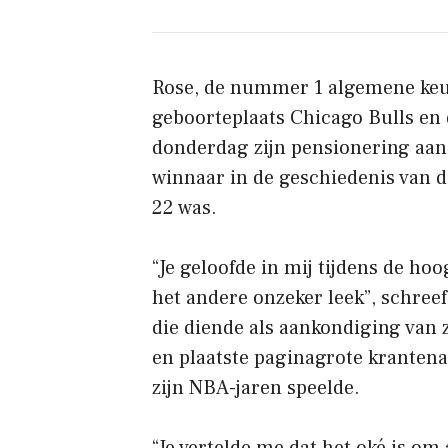
Rose, de nummer 1 algemene keu
geboorteplaats Chicago Bulls en 
donderdag zijn pensionering aan.
winnaar in de geschiedenis van d
22 was.
“Je geloofde in mij tijdens de ho
het andere onzeker leek”, schreef 
die diende als aankondiging van z
en plaatste paginagrote krantenad
zijn NBA-jaren speelde.
“Je vertelde me dat het oké is om