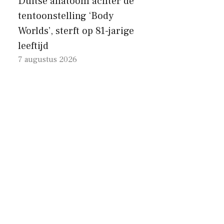
Duitse anatoom achter de
tentoonstelling ‘Body
Worlds’, sterft op 81-jarige
leeftijd
7 augustus 2026