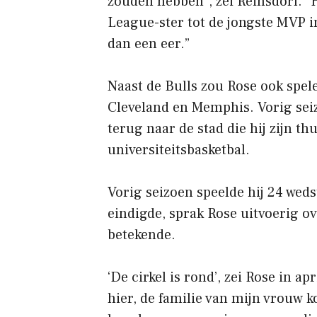
zouden hebben”, zei Reinsdorf. “
League-ster tot de jongste MVP i
dan een eer.”
Naast de Bulls zou Rose ook spel
Cleveland en Memphis. Vorig seizo
terug naar de stad die hij zijn t
universiteitsbasketbal.
Vorig seizoen speelde hij 24 weds
eindigde, sprak Rose uitvoerig 
betekende.
‘De cirkel is rond’, zei Rose in ap
hier, de familie van mijn vrouw k