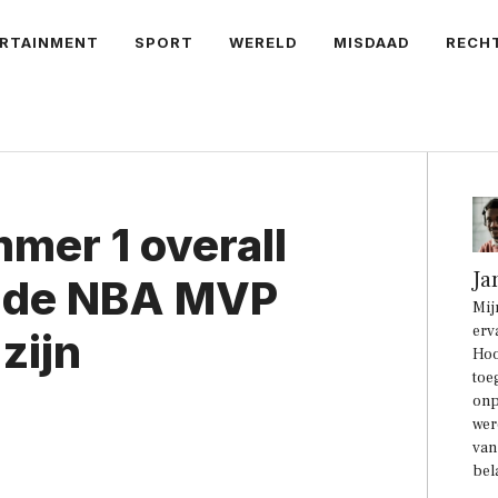
RTAINMENT
SPORT
WERELD
MISDAAD
RECH
mer 1 overall
Ja
n de NBA MVP
Mij
erv
zijn
Hoo
toe
onp
wer
van
bel