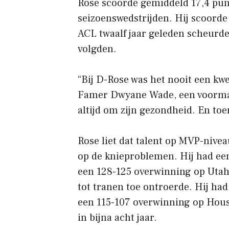
Rose scoorde gemiddeld 17,4 punt
seizoenswedstrijden. Hij scoorde
ACL twaalf jaar geleden scheurde,
volgden.
“Bij D-Rose was het nooit een kwes
Famer Dwyane Wade, een voormal
altijd om zijn gezondheid. En toen
Rose liet dat talent op MVP-nivea
op de knieproblemen. Hij had ee
een 128-125 overwinning op Utah 
tot tranen toe ontroerde. Hij had 
een 115-107 overwinning op Houst
in bijna acht jaar.