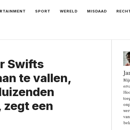
RTAINMENT
SPORT
WERELD
MISDAAD
RECH
r Swifts
Ja
an te vallen,
Mij
erv
duizenden
Hoo
toe
 zegt een
onp
wer
van
bel