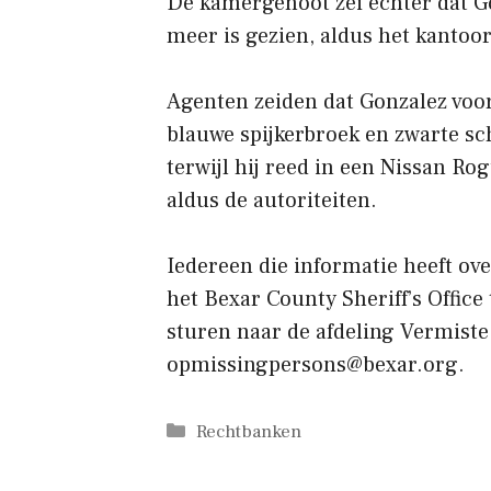
De kamergenoot zei echter dat Go
meer is gezien, aldus het kantoor
Agenten zeiden dat Gonzalez voor 
blauwe spijkerbroek en zwarte sc
terwijl hij reed in een Nissan R
aldus de autoriteiten.
Iedereen die informatie heeft ove
het Bexar County Sheriff’s Office
sturen naar de afdeling Vermist
opmissingpersons@bexar.org.
Categorieën
Rechtbanken