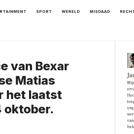
RTAINMENT
SPORT
WERELD
MISDAAD
RECH
ice van Bexar
Ja
ose Matias
Mij
erv
 het laatst
Hoo
toe
 oktober.
onp
wer
van
bel