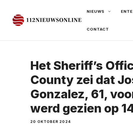
Ga
NIEUWS
ENTE
naar
de
CONTACT
inhoud
Het Sheriff’s Off
County zei dat J
Gonzalez, 61, voor
werd gezien op 14
20 OKTOBER 2024